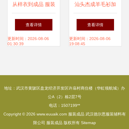
从样衣到成品 服装
汕头杰成羊毛衫加
产业中的创新与量
工厂 承接7针成件
查看详情
查看详情
产之旅
加工，来料或成品
更新时间：2026-08-06
更新时间：2026-08-06
01:30:39
19:08:45
发单灵活合作
地址：武汉市黄陂区盘龙经济开发区许庙村商住楼（华虹领航城）办
公A（2）栋2层7号
电话：1507199**
Copyright © 2026
www.euuaik.com
服装成品
武汉德尔恩服装辅料有
限公司
服装成品
版权所有
Sitemap