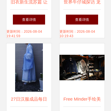
旧衣新生流苏篇 让
世界牛仔城探访 龙
昨日衣裳绽放新风
谊纺织的高端天丝
查看详情
查看详情
尚
横直竹牛仔面料
更新时间：2026-08-04
更新时间：2026-08-04
19:41:59
10:19:43
27日汉服成品每日
Free Minder手绘美