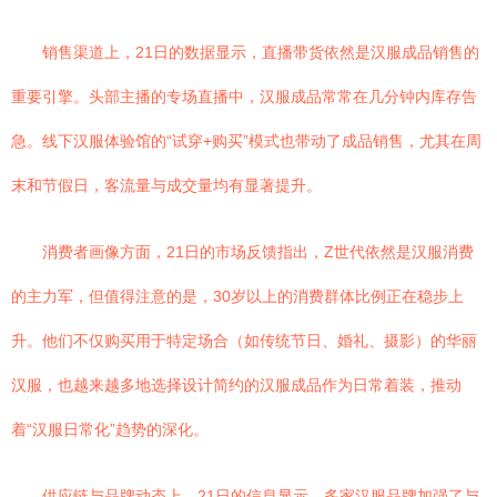
销售渠道上，21日的数据显示，直播带货依然是汉服成品销售的
重要引擎。头部主播的专场直播中，汉服成品常常在几分钟内库存告
急。线下汉服体验馆的“试穿+购买”模式也带动了成品销售，尤其在周
末和节假日，客流量与成交量均有显著提升。
消费者画像方面，21日的市场反馈指出，Z世代依然是汉服消费
的主力军，但值得注意的是，30岁以上的消费群体比例正在稳步上
升。他们不仅购买用于特定场合（如传统节日、婚礼、摄影）的华丽
汉服，也越来越多地选择设计简约的汉服成品作为日常着装，推动
着“汉服日常化”趋势的深化。
供应链与品牌动态上，21日的信息显示，多家汉服品牌加强了与