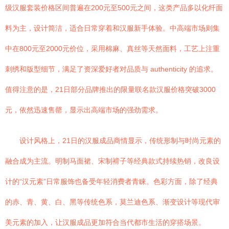
级汉服套装价格区间普遍在200元至500元之间，这类产品多以化纤面
料为主，设计简洁，适合日常穿着和汉服新手体验。中高端市场则集
中在800元至2000元价位，采用棉麻、真丝等天然面料，工艺上注重
刺绣和版型细节，满足了资深爱好者对品质与 authenticity 的追求。
值得注意的是，21日部分品牌推出的限量联名款汉服价格突破3000
元，依然迅速售罄，显示出高端市场的强劲需求。
设计风格上，21日的汉服成品商情显示，传统形制与时尚元素的
融合成为主流。明制马面裙、宋制褙子等经典款式持续热销，改良设
计的“汉元素”日常服饰也备受年轻消费者青睐。色彩方面，除了经典
的赤、青、黄、白、黑等传统色系，莫兰迪色系、渐变设计等现代审
美元素的加入，让汉服成品更加符合当代都市生活的穿搭场景。