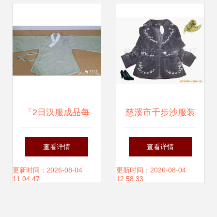
发单灵活合作
「2日汉服成品每
慈溪市千步沙服装
日商情」——把握
厂其他女上装产品
查看详情
查看详情
市场节拍，品味霓
列表 成品服装精选
更新时间：2026-08-04
更新时间：2026-08-04
11:04:47
12:58:33
裳诗意
一览