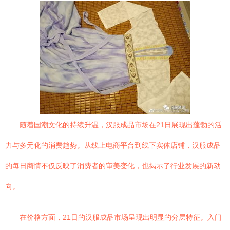
随着国潮文化的持续升温，汉服成品市场在21日展现出蓬勃的活
力与多元化的消费趋势。从线上电商平台到线下实体店铺，汉服成品
的每日商情不仅反映了消费者的审美变化，也揭示了行业发展的新动
向。
在价格方面，21日的汉服成品市场呈现出明显的分层特征。入门