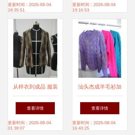
线实现高效稳定生
套装片，打造属于
更新时间：2026-08-04
更新时间：2026-08-04
18:35:51
19:16:53
产，服装成品质量
你的温暖记忆
显著提升
从样衣到成品 服装
汕头杰成羊毛衫加
产业中的创新与量
工厂 承接7针成件
查看详情
查看详情
产之旅
加工，来料或成品
更新时间：2026-08-04
更新时间：2026-08-04
01:38:07
16:40:25